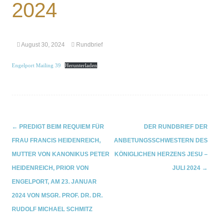
2024
August 30, 2024
Rundbrief
Engelport Mailing 39
Herunterladen
←
PREDIGT BEIM REQUIEM FÜR
DER RUNDBRIEF DER
Navigation
FRAU FRANCIS HEIDENREICH,
ANBETUNGSSCHWESTERN DES
MUTTER VON KANONIKUS PETER
KÖNIGLICHEN HERZENS JESU –
(Beiträge)
HEIDENREICH, PRIOR VON
JULI 2024
→
ENGELPORT, AM 23. JANUAR
2024 VON MSGR. PROF. DR. DR.
RUDOLF MICHAEL SCHMITZ