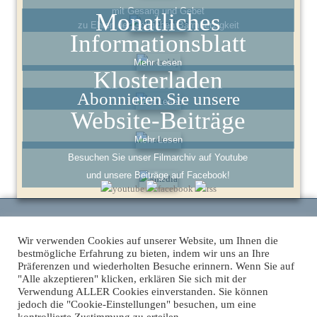
mit Gesang und Gebet
Monatliches
zu Ehren der Göttlichen Barmherzigkeit
Informationsblatt
Mehr Lesen
Klosterladen
Abonnieren Sie unsere
Mehr Lesen
Website-Beiträge
Mehr Lesen
Besuchen Sie unser Filmarchiv auf Youtube
und unsere Beiträge auf Facebook!
Wir verwenden Cookies auf unserer Website, um Ihnen die
Kloster Maria Engelport, Flaumbachtal 4, 56253 Treis-Karden - Telefon:
bestmögliche Erfahrung zu bieten, indem wir uns an Ihre
+49 2672 915750 -
engelport@institut-christus-koenig.de
Präferenzen und wiederholten Besuche erinnern. Wenn Sie auf
"Alle akzeptieren" klicken, erklären Sie sich mit der
Homepage des Instituts in Deutschland:
Institut Christus König und
Verwendung ALLER Cookies einverstanden. Sie können
Hohepriester
jedoch die "Cookie-Einstellungen" besuchen, um eine