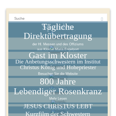
Suchergebnis
für:
Spenden
Tägliche
Direktübertragung
Mehr Lesen
der Hl. Messen und des Offiziums
aus Kloster Maria Engelport
Gast im Kloster
Die Anbetungsschwestern im Institut
Mehr Lesen
Christus König und Hohepriester
Besuchen Sie die Website
800 Jahre
Lebendiger Rosenkranz
Mehr Lesen
Mehr Lesen
JESUS CHRISTUS LEBT
Mehr Lesen
Kurzfilm der Schwestern