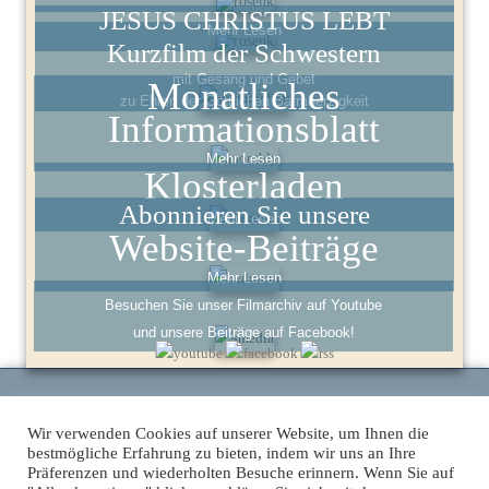
JESUS CHRISTUS LEBT
Mehr Lesen
Kurzfilm der Schwestern
mit Gesang und Gebet
Monatliches
zu Ehren der Göttlichen Barmherzigkeit
Informationsblatt
Mehr Lesen
Klosterladen
Abonnieren Sie unsere
Mehr Lesen
Website-Beiträge
Mehr Lesen
Besuchen Sie unser Filmarchiv auf Youtube
und unsere Beiträge auf Facebook!
Wir verwenden Cookies auf unserer Website, um Ihnen die
Kloster Maria Engelport, Flaumbachtal 4, 56253 Treis-Karden - Telefon:
bestmögliche Erfahrung zu bieten, indem wir uns an Ihre
+49 2672 915750 -
engelport@institut-christus-koenig.de
Präferenzen und wiederholten Besuche erinnern. Wenn Sie auf