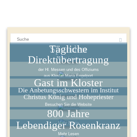
Suchergebnis
für:
Spenden
Tägliche
Direktübertragung
Mehr Lesen
der Hl. Messen und des Offiziums
aus Kloster Maria Engelport
Gast im Kloster
Die Anbetungsschwestern im Institut
Mehr Lesen
Christus König und Hohepriester
Besuchen Sie die Website
800 Jahre
Lebendiger Rosenkranz
Mehr Lesen
Mehr Lesen