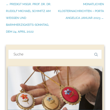
←
PREDIGT MSGR. PROF. DR. DR.
MONATLICHEN
Navigation
RUDOLF MICHAEL SCHMITZ AM
KLOSTERNACHRICHTEN – PORTA
WEISSEN UND B
ANGELICA JANUAR 2023
→
(Beiträge)
ARMHERZIGKEITS-SONNTAG, D
EM 24. APRIL 2022
Suchergebnis
für: