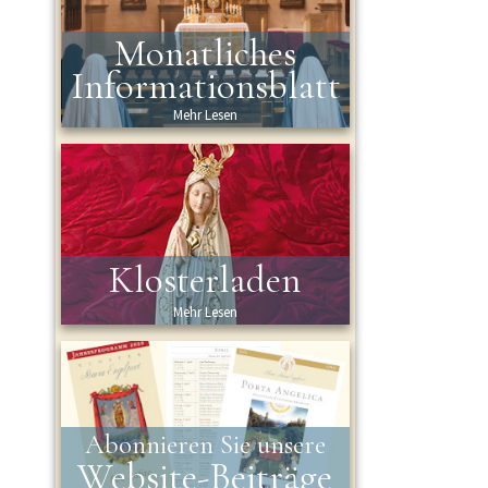
Monatliches
Informationsblatt
Mehr Lesen
Klosterladen
Mehr Lesen
Abonnieren Sie unsere
Website-Beiträge