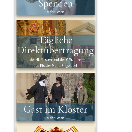
Spenden
Mehr Lesen
Tägliche
Direktübertragung
der Hl. Messen und des Offiziums
aus Kloster Maria Engelport
Gast im Kloster
Mehr Lesen