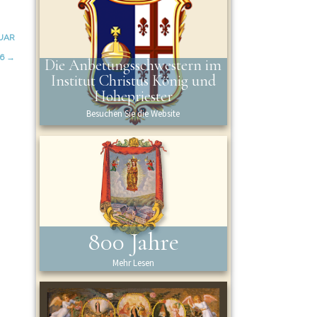
UAR
26
→
Die Anbetungsschwestern im
Institut Christus König und
Hohepriester
Besuchen Sie die Website
800 Jahre
Mehr Lesen