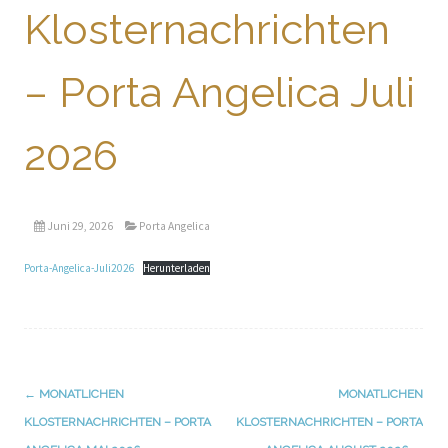
Klosternachrichten
– Porta Angelica Juli
2026
Juni 29, 2026
Porta Angelica
Porta-Angelica-Juli2026
Herunterladen
←
MONATLICHEN
MONATLICHEN
Navigation
KLOSTERNACHRICHTEN – PORTA
KLOSTERNACHRICHTEN – PORTA