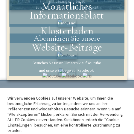
mit Gesang und Gebet
Monatliches
zu Ehren der Göttlichen Barmherzigkeit
Informationsblatt
Mehr Lesen
Klosterladen
Abonnieren Sie unsere
Mehr Lesen
Website-Beiträge
Mehr Lesen
Besuchen Sie unser Filmarchiv auf Youtube
und unsere Beiträge auf Facebook!
Wir verwenden Cookies auf unserer Website, um Ihnen die
Kloster Maria Engelport, Flaumbachtal 4, 56253 Treis-Karden - Telefon: +49
bestmögliche Erfahrung zu bieten, indem wir uns an Ihre
2672 915750 -
engelport@institut-christus-koenig.de
Präferenzen und wiederholten Besuche erinnern. Wenn Sie auf
"Alle akzeptieren" klicken, erklären Sie sich mit der Verwendung
Homepage des Instituts in Deutschland:
Institut Christus König und
ALLER Cookies einverstanden. Sie können jedoch die "Cookie-
Hohepriester
Einstellungen" besuchen, um eine kontrollierte Zustimmung zu
erteilen.
Copyright © MMXX Institut Christus König und Hohepriester. Alle Rechte