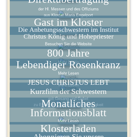
der Hl. Messen und des Offiziums
aus Kloster Maria Engelport
Gast im Kloster
Die Anbetungsschwestern im Institut
Mehr Lesen
Christus König und Hohepriester
Besuchen Sie die Website
800 Jahre
Lebendiger Rosenkranz
Mehr Lesen
Mehr Lesen
JESUS CHRISTUS LEBT
Mehr Lesen
Kurzfilm der Schwestern
mit Gesang und Gebet
Monatliches
zu Ehren der Göttlichen Barmherzigkeit
Informationsblatt
Mehr Lesen
Klosterladen
Abonnieren Sie unsere