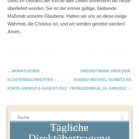
Geist im Lehramt der Kirche aller Zeiten unversehrt bis heute
überliefert worden. Sie ist der immer gültige, bleibende
Maßstab unseres Glaubens. Halten wir uns an diese ewige
Wahrheit, die Christus ist, und wir werden gerettet werden!
Amen.
←
MONATLICHEN
PREDIGT MSGR. PROF.DDR.
Navigation
KLOSTERNACHRICHTEN –
RUDOLF MICHAEL SCHMITZ AN
PORTA ANGELICA AUGUST 2022
FRONLEICHNAM, 16. JUNI 2022
→
(Beiträge)
Suchergebnis
für:
Spenden
Tägliche
Direktübertragung
Mehr Lesen